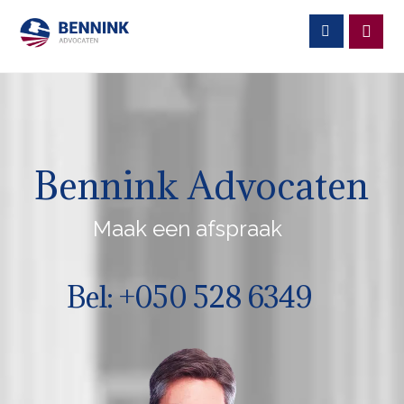
Bennink Advocaten
Maak een afspraak
Bel: +050 528 6349