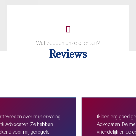
Contact
Wat zeggen onze cliënten?
Reviews
Ik ben erg goed geholpen door Bennink
Advocaten. De medewerkers zijn erg
vriendelijk en de communicatie was