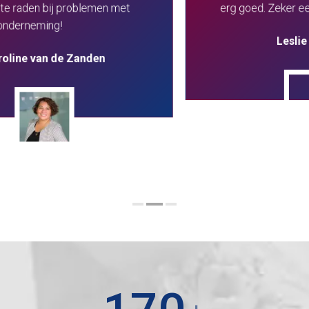
erg goed. Zeker een aanrader!
Leslie de Jong
170